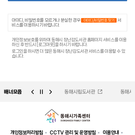
아이디, 비밀번호를 모르거나 분실한 경우
서
아이디/비밀번호 찾기
비스를 이용하시기 바랍니다.
개인정보보호를 위하여 동해시 장난감도서관 홈페이지 서비스를 이용
하신 후 반드시 [로그아웃]을 하시기 바랍니다.
로그인을 하시면 더 많은 동해시 장난감도서관 서비스를 이용할 수 있
습니다.
배너모음
동해시가족센터
동해시립도서관
동해시
동해시평생학습관
동해시청소년시설
개인정보처리방침
CCTV 관리 및 운영방침
이용안내