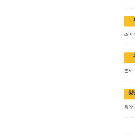
조이
본체
장
음악에