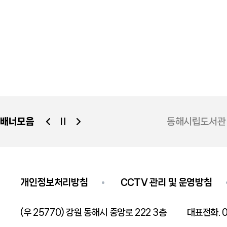
년시설
배너모음
동해시가족센터
동해시립도서관
개인정보처리방침
CCTV 관리 및 운영방침
(우 25770) 강원 동해시 중앙로 222 3층
대표전화. 0