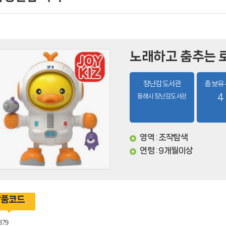
노래하고 춤추는 
장난감 도서관
총 보유
동해시 장난감도서관
4
영역
조작탐색
:
연령
9개월이상
:
상품코드
879