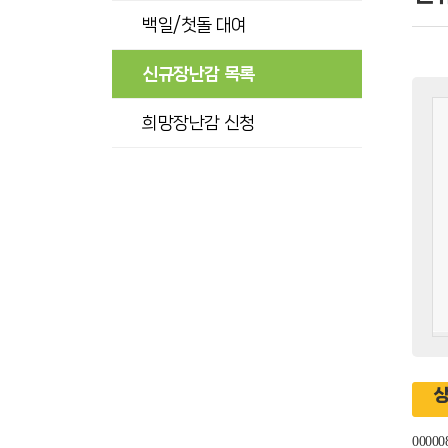
백일/첫돌 대여
신규장난감 목록
희망장난감 신청
00000