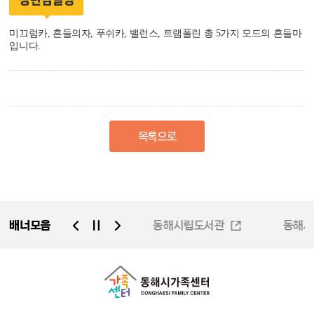
장난감설명
미끄럼카, 흔들의자, 푸쉬카, 밸런스, 트램폴린 총 5가지 모드의 흔들마
입니다.
목록으로
배너모음
동해시가족센터
동해시립도서관
동해시
동해시평생학습관
동해시청소년시설