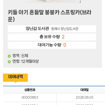
키들 아기 흔들말 붕붕카 스프링카(브라
운)
장난감 도서관
동해시 장난감도서관
총 보유 수량
2
대여가능 수량
0
영역
신체
:
연령
12개월이상
:
대여내역
상품번호
대여일
00000883
2026.08.05