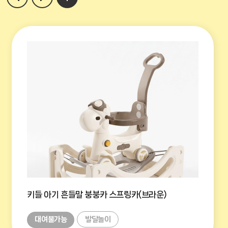
키들 아기 흔들말 붕붕카 스프링카(브라운)
대여불가능
발달놀이