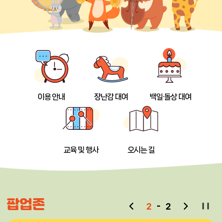
이용 안내
장난감 대여
백일·돌상 대여
교육 및 행사
오시는 길
팝업존
2
-
2